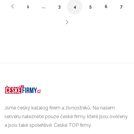
1
...
3
4
5
6
7
Jsme český katalog firem a živnostníků. Na našem
serveru naleznete pouze české firmy, které jsou ověřeny
a jsou také spolehlivé. České TOP firmy.