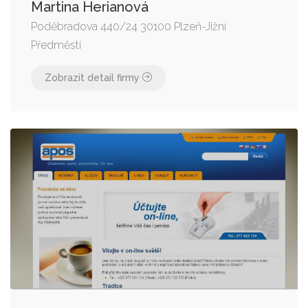
Martina Herianová
Poděbradova 440/24 30100 Plzeň-Jižní
Předměstí
Zobrazit detail firmy