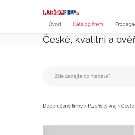
Úvod
Katalog firem
Propagac
České, kvalitní a ově
Doporučené firmy
>
Plzeňský kraj
>
Cesto