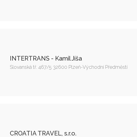
INTERTRANS - Kamil Jíša
Slovanská tř. 467/5 32600 Plzeň-Východní Předměstí
CROATIA TRAVEL, s.r.o.