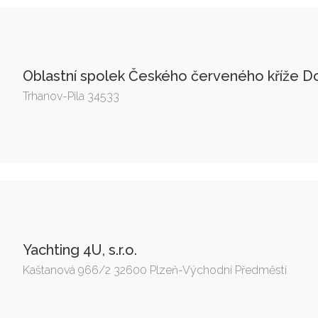
Oblastní spolek Českého červeného kříže D
Trhanov-Pila 34533
Yachting 4U, s.r.o.
Kaštanová 966/2 32600 Plzeň-Východní Předměstí