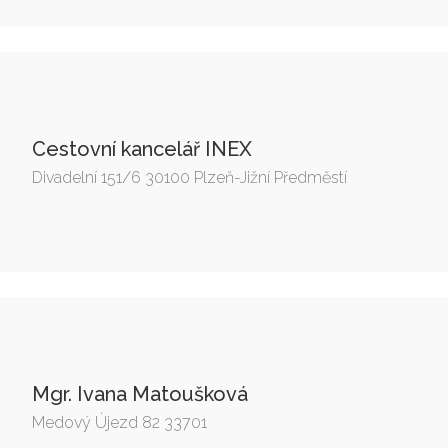
Cestovní kancelář INEX
Divadelní 151/6 30100 Plzeň-Jižní Předměstí
Mgr. Ivana Matoušková
Medový Újezd 82 33701