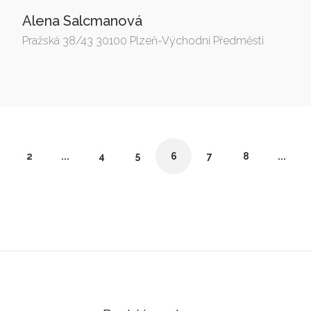
Alena Salcmanová
Pražská 38/43 30100 Plzeň-Východní Předměstí
2
...
4
5
6
7
8
...