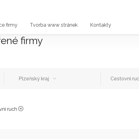
e firmy
Tvorba www stránek
Kontakty
řené firmy
Plzeňský kraj
Cestovní ru
vní ruch