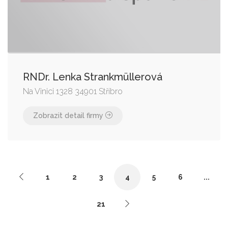
RNDr. Lenka Strankmüllerová
Na Vinici 1328 34901 Stříbro
Zobrazit detail firmy
1
2
3
4
5
6
...
21