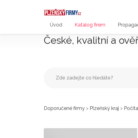
Úvod
Katalog firem
Propagac
České, kvalitní a ově
Doporučené firmy
>
Plzeňský kraj
>
Počíta