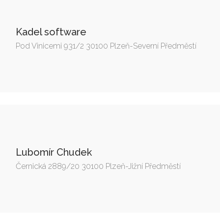
Kadel software
Pod Vinicemi 931/2 30100 Plzeň-Severní Předměstí
Lubomír Chudek
Černická 2889/20 30100 Plzeň-Jižní Předměstí