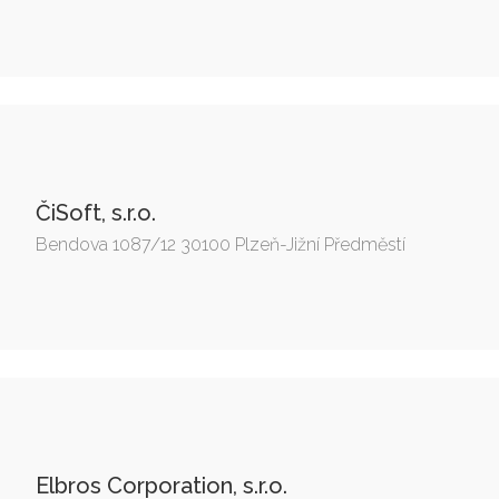
ČiSoft, s.r.o.
Bendova 1087/12 30100 Plzeň-Jižní Předměstí
Elbros Corporation, s.r.o.