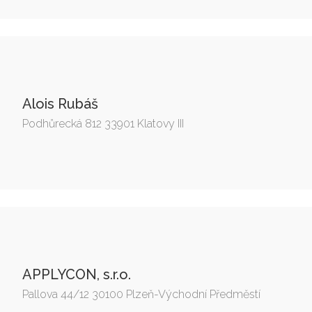
Alois Rubáš
Podhůrecká 812 33901 Klatovy III
APPLYCON, s.r.o.
Pallova 44/12 30100 Plzeň-Východní Předměstí