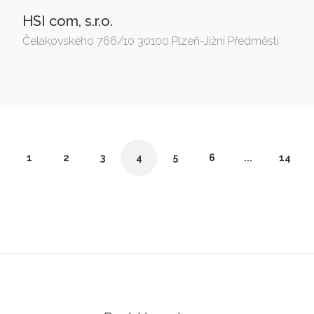
HSI com, s.r.o.
Čelakovského 766/10 30100 Plzeň-Jižní Předměstí
1
2
3
4
5
6
...
14