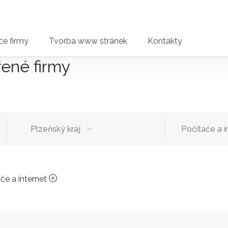
e firmy
Tvorba www stránek
Kontakty
řené firmy
Plzeňský kraj
Počítače a i
če a internet