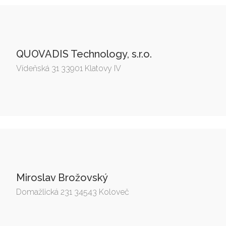
QUOVADIS Technology, s.r.o.
Vídeňská 31 33901 Klatovy IV
Miroslav Brožovský
Domažlická 231 34543 Koloveč