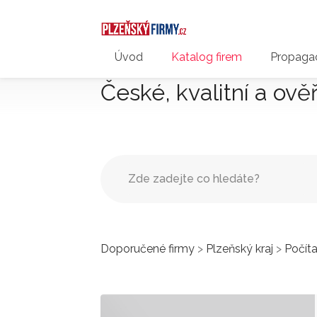
Úvod
Katalog firem
Propagac
České, kvalitní a ově
Doporučené firmy
>
Plzeňský kraj
>
Počíta