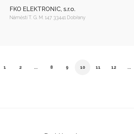
FKO ELEKTRONIC, s.r.o.
Náměstí T. G. M. 147 33441 Dobřany
1
2
...
8
9
10
11
12
...