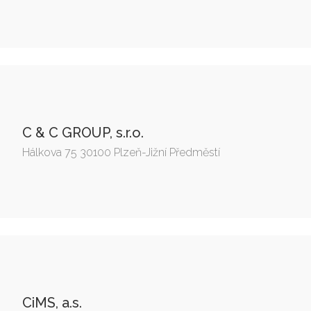
C & C GROUP, s.r.o.
Hálkova 75 30100 Plzeň-Jižní Předměstí
CiMS, a.s.