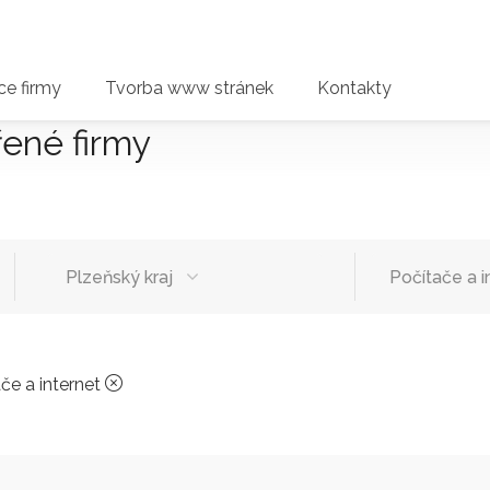
e firmy
Tvorba www stránek
Kontakty
řené firmy
Plzeňský kraj
Počítače a i
če a internet