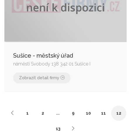
Sušice - městský úřad
náměstí Svobody 138 342 01 Sušice I
Zobrazit detail firmy
1
2
...
9
10
11
12
13