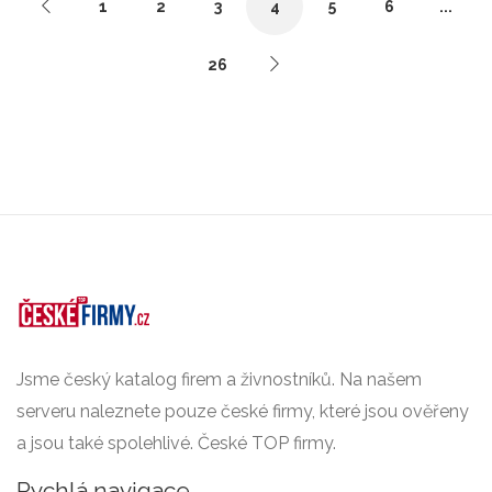
1
2
3
4
5
6
...
26
Jsme český katalog firem a živnostníků. Na našem
serveru naleznete pouze české firmy, které jsou ověřeny
a jsou také spolehlivé. České TOP firmy.
Rychlá navigace