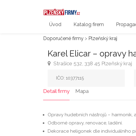
Úvod
Katalog firem
Propagac
Doporučené firmy
>
Plzeňský kraj
Karel Elicar – opravy 
Strašice 532, 338 45 Plzeňský kraj
IČO: 10377115
Detail firmy
Mapa
Opravy hudebních nástrojů – harmonik, 
Odborné opravy, renovace, ladění.
Dekorace heligonek dle individuálního p