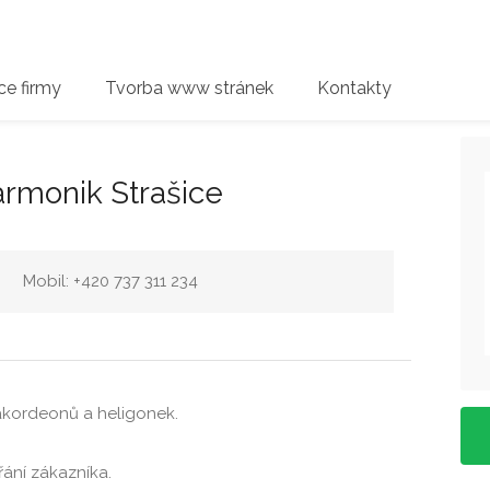
e firmy
Tvorba www stránek
Kontakty
harmonik Strašice
Mobil: +420 737 311 234
akordeonů a heligonek.
řání zákazníka.