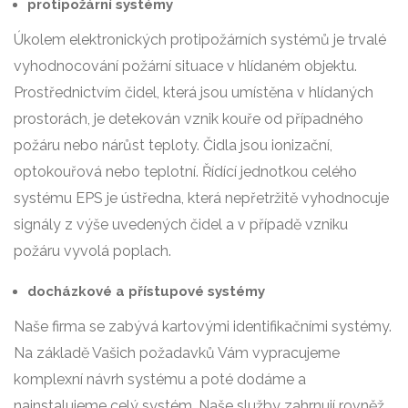
protipožární systémy
Úkolem elektronických protipožárních systémů je trvalé
vyhodnocování požární situace v hlídaném objektu.
Prostřednictvím čidel, která jsou umístěna v hlídaných
prostorách, je detekován vznik kouře od případného
požáru nebo nárůst teploty. Čidla jsou ionizační,
optokouřová nebo teplotní. Řídící jednotkou celého
systému EPS je ústředna, která nepřetržitě vyhodnocuje
signály z výše uvedených čidel a v případě vzniku
požáru vyvolá poplach.
docházkové a přístupové systémy
Naše firma se zabývá kartovými identifikačními systémy.
Na základě Vašich požadavků Vám vypracujeme
komplexní návrh systému a poté dodáme a
nainstalujeme celý systém. Naše služby zahrnují rovněž