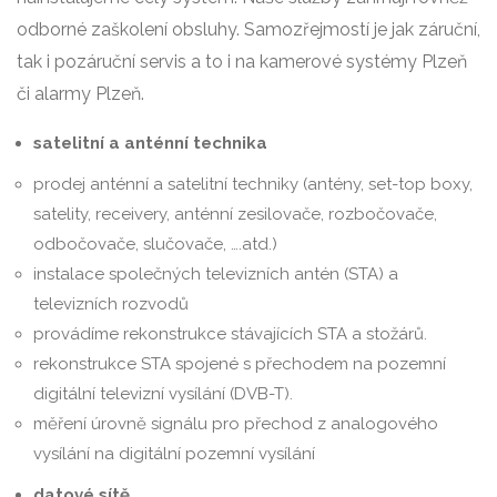
odborné zaškolení obsluhy. Samozřejmostí je jak záruční,
tak i pozáruční servis a to i na kamerové systémy Plzeň
či alarmy Plzeň.
satelitní a anténní technika
prodej anténní a satelitní techniky (antény, set-top boxy,
satelity, receivery, anténní zesilovače, rozbočovače,
odbočovače, slučovače, ….atd.)
instalace společných televizních antén (STA) a
televizních rozvodů
provádíme rekonstrukce stávajících STA a stožárů.
rekonstrukce STA spojené s přechodem na pozemní
digitální televizní vysílání (DVB-T).
měření úrovně signálu pro přechod z analogového
vysílání na digitální pozemní vysílání
datové sítě