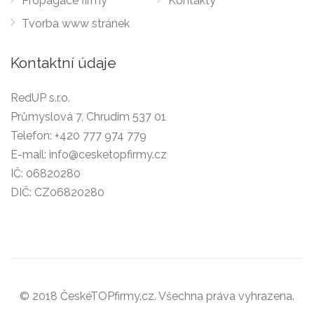
Propagace firmy
Kontakty
Tvorba www stránek
Kontaktní údaje
RedUP s.r.o.
Průmyslová 7, Chrudim 537 01
Telefon:
+420 777 974 779
E-mail:
info@cesketopfirmy.cz
IČ: 06820280
DIČ: CZ06820280
© 2018 ČeskéTOPfirmy.cz. Všechna práva vyhrazena.