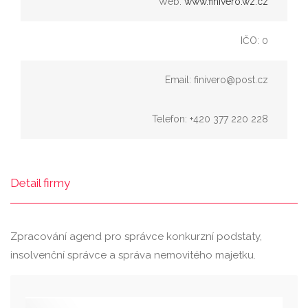
Web:
www.finivero.wz.cz
IČO: 0
Email: finivero@post.cz
Telefon: +420 377 220 228
Detail firmy
Zpracování agend pro správce konkurzní podstaty,
insolvenční správce a správa nemovitého majetku.