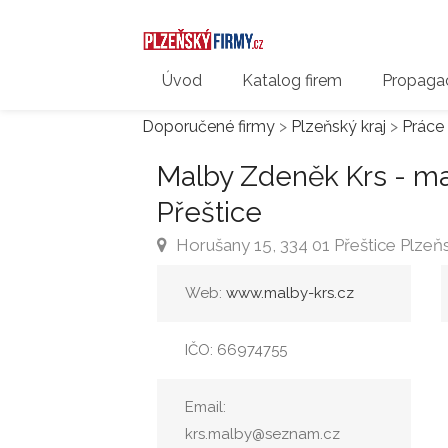
Úvod
Katalog firem
Propagac
Doporučené firmy
>
Plzeňský kraj
>
Práce
Malby Zdeněk Krs - mal
Přeštice
Horušany 15, 334 01 Přeštice Plzeňs
Web:
www.malby-krs.cz
IČO: 66974755
Email:
krs.malby@seznam.cz