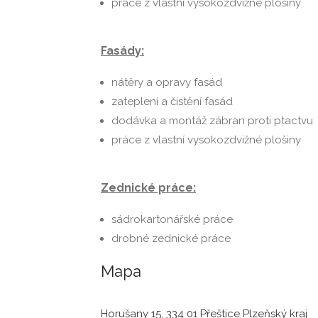
práce z vlastní vysokozdvižné plošiny
Fasády:
nátěry a opravy fasád
zateplení a čistění fasád
dodávka a montáž zábran proti ptactvu
práce z vlastní vysokozdvižné plošiny
Zednické práce:
sádrokartonářské práce
drobné zednické práce
Mapa
Horušany 15, 334 01 Přeštice Plzeňský kraj