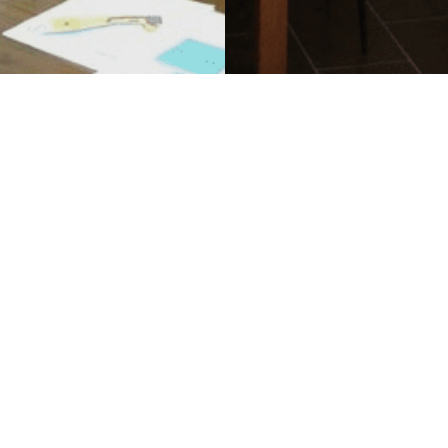
Rychlá navigace
Úvod
Přidat firmu
 Na našem
Obchodní
Katalog firem
ré jsou ověřeny
podmínky
Propagace firmy
Kontakty
Tvorba www
stránek