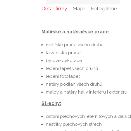
Detail firmy
Mapa
Fotogalerie
Malířské a natěračské práce:
malířské práce všeho druhu
lakýrnické práce
bytové dekorace
lepení tapet všech druhů
lepení fototapet
nátěry podlah všech druhů
malby a nátěry hal v interiéru i exteriéru
Střechy:
čištění plechových, eternitových a dalšíc
nástřiky plechových střech