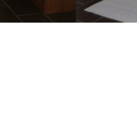
Kontaktní údaje
RedUP s.r.o.
Průmyslová 7, Chrudim 537 01
Telefon:
+420 777 974 779
E-mail:
info@cesketopfirmy.cz
IČ: 06820280
DIČ: CZ06820280