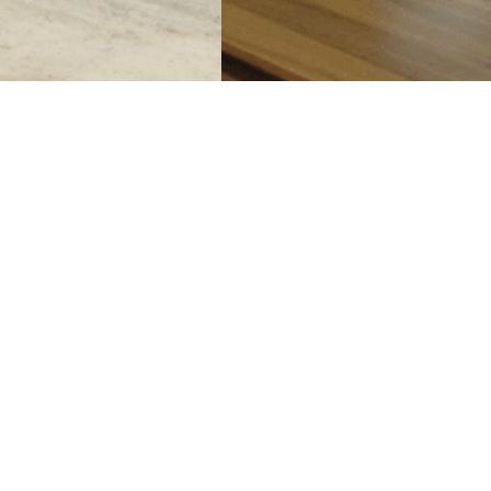
Jsme český katalog firem a živnostníků.
serveru naleznete pouze české firmy, kte
a jsou také spolehlivé. České TOP firmy.