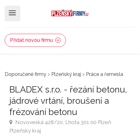
Přidat novou firmu
Doporučené firmy
>
Plzeňský kraj
>
Práce a řemesla
BLADEX s.r.o. - řezání betonu,
jádrové vrtání, broušení a
frézování betonu
Novoveská 428/20, Lhota 301 00 Plzeň
Plzeňský kraj