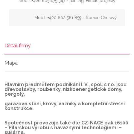
Mobil: +420 605 475 347 - pan Ing. Hrček (projekty)
Mobil: +420 602 561 859 - Roman Churavý
Detail firmy
Mapa
Hlavním předmětem podnikání I. V., spol. s r.o. jsou
dřevostavby, roubenky, nízkoenergetické domy,
pergoly,
garážové stání, krovy, vazníky a kompletní střešní
konstrukce.
Společnost provozuje také dle CZ-NACE pak 16100
– Pilařskou výrobu s návaznými technologiemi –
sušárna,