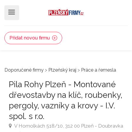
Přidat novou firmu
Doporučené firmy
>
Plzeňský kraj
>
Práce a řemesla
Pila Rohy Plzeň - Montované
dřevostavby na klíč, roubenky,
pergoly, vazníky a krovy - I.V.
spol. s r.o.
V Homolkách 518/10, 312 00 Plzeň - Doubravka