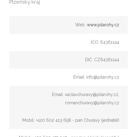
Plzeňský kraj
Web:
www.pilarohy.cz
IČO: 64361144
DIČ: CZ64361144
Email: info@pilarohy.cz
Email: vaclavchuravy@pilarohy.cz,
romanchuravy@pilarohy.cz
Mobil: +420 602 413 658 - pan Churavý (jednatel)