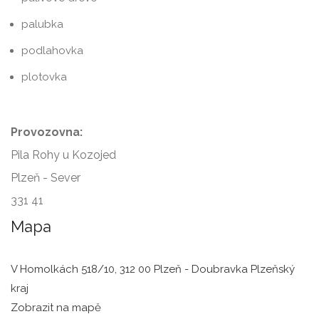
palubka
podlahovka
plotovka
Provozovna:
Pila Rohy u Kozojed
Plzeň - Sever
331 41
Mapa
V Homolkách 518/10, 312 00 Plzeň - Doubravka Plzeňský
kraj
Zobrazit na mapě