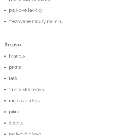
parkové lavičky
frézované nápisy na míru
Řezivo:
hranoly
prkna
latě
truhlářské řezivo
mulčovací kůra
pilina
štěpka
palivové dřevo