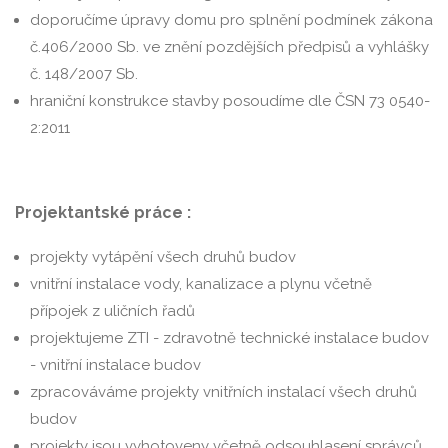
doporučíme úpravy domu pro splnění podmínek zákona
č.406/2000 Sb. ve znění pozdějších předpisů a vyhlášky
č. 148/2007 Sb.
hraniční konstrukce stavby posoudíme dle ČSN 73 0540-
2:2011
Projektantské práce :
projekty vytápění všech druhů budov
vnitřní instalace vody, kanalizace a plynu včetně
přípojek z uličních řadů
projektujeme ZTI - zdravotně technické instalace budov
- vnitřní instalace budov
zpracováváme projekty vnitřních instalací všech druhů
budov
projekty jsou vyhotoveny včetně odsouhlasení správců