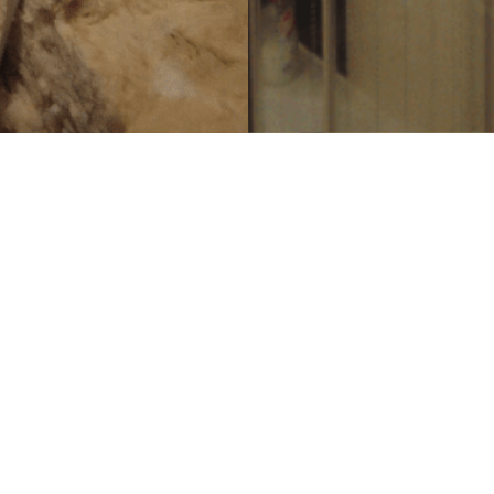
Rychlá navigace
Úvod
Přidat firmu
 Na našem
Obchodní
Katalog firem
ré jsou ověřeny
podmínky
Propagace firmy
Kontakty
Tvorba www