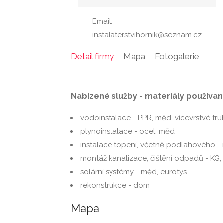
Email:
instalaterstvihornik@seznam.cz
Detail firmy
Mapa
Fotogalerie
Nabízené služby - materiály používan
vodoinstalace - PPR, měd, vícevrstvé tru
plynoinstalace - ocel, měd
instalace topení, včetně podlahového - m
montáž kanalizace, čištění odpadů - KG, 
solární systémy - měd, eurotys
rekonstrukce - dom
Mapa