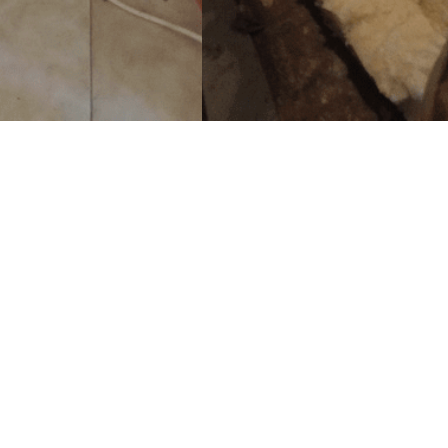
Jsme český katalog firem a živnostníků.
serveru naleznete pouze české firmy, kte
a jsou také spolehlivé. České TOP firmy.