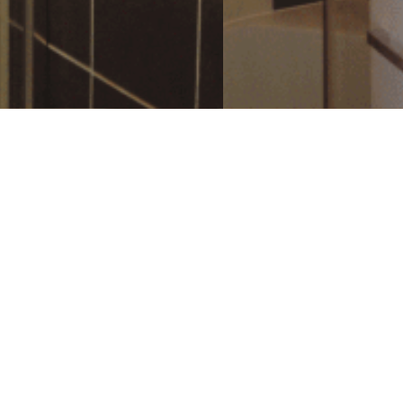
Kontaktní údaje
RedUP s.r.o.
Průmyslová 7, Chrudim 537 01
Telefon:
+420 777 974 779
E-mail:
info@cesketopfirmy.cz
IČ: 06820280