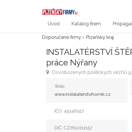
Úvod
Katalog firem
Propagac
Doporučené firmy
>
Plzeňský kraj
INSTALATÉRSTVÍ ŠTĚPÁ
práce Nýřany
Osvobozených politických vězňů 92
Web:
www.instalaterstvihornik.cz
IČO: 45346917
DIČ: CZ7612212157