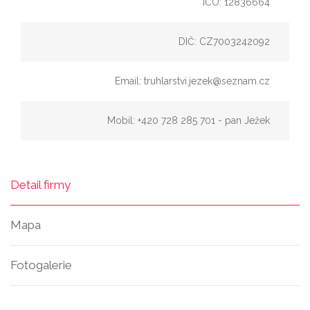
IČO: 12836664
DIČ: CZ7003242092
Email: truhlarstvi.jezek@seznam.cz
Mobil: +420 728 285 701 - pan Ježek
Detail firmy
Mapa
Fotogalerie