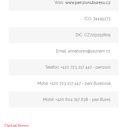
Web:
www.penzionuburesu.cz
IČO: 74449273
DIČ: CZ7251151809
Email: annabures@seznam.cz
Telefon: +420 723 217 447 - penzion
Mobil: +420 723 217 447 - paní Burešová
Mobil: +420 604 747 638 - pan Bureš
Detail firmy