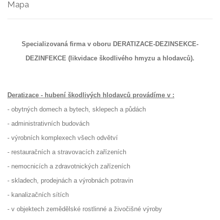
Mapa
Specializovaná firma v oboru DERATIZACE-DEZINSEKCE-
DEZINFEKCE (likvidace škodlivého hmyzu a hlodavců).
Deratizace - hubení škodlivých hlodavců provádíme v :
- obytných domech a bytech, sklepech a půdách
- administrativních budovách
- výrobních komplexech všech odvětví
- restauračních a stravovacích zařízeních
- nemocnicích a zdravotnických zařízeních
- skladech, prodejnách a výrobnách potravin
- kanalizačních sítích
- v objektech zemědělské rostlinné a živočišné výroby