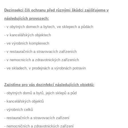
Dezinsekci čili ochranu před různými škůdci zajišťujeme v
následujících provozech:
- v obytných domech a bytech, ve sklepech a půdách
- v kancelářských objektech
- ve výrobních komplexech
- v restauračních a stravovacích zařízeních
- v nemocnicích a zdravotnických zařízeních
- ve skladech, v prodejnách a výrobnách potravin
Zajistíme pro vás dezinfekcí následujících objektů:
- obytných domů a bytů, jejich sklepů a půd
- kancelářských objektů
- výrobních celků
- restauračních a stravovacích zařízení
- nemocničních a zdravotnických zařízení