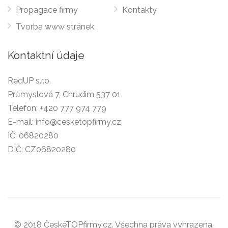
Propagace firmy
Kontakty
Tvorba www stránek
Kontaktní údaje
RedUP s.r.o.
Průmyslová 7, Chrudim 537 01
Telefon:
+420 777 974 779
E-mail:
info@cesketopfirmy.cz
IČ: 06820280
DIČ: CZ06820280
© 2018 ČeskéTOPfirmy.cz. Všechna práva vyhrazena.