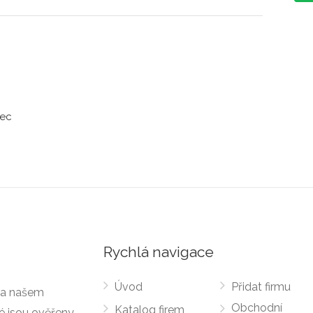
nec
Rychlá navigace
Úvod
Přidat firmu
 Na našem
Obchodní
Katalog firem
ré jsou ověřeny