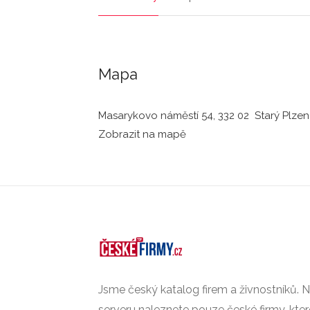
Mapa
Masarykovo náměstí 54, 332 02 Starý Plze
Zobrazit na mapě
Jsme český katalog firem a živnostníků.
serveru naleznete pouze české firmy, kte