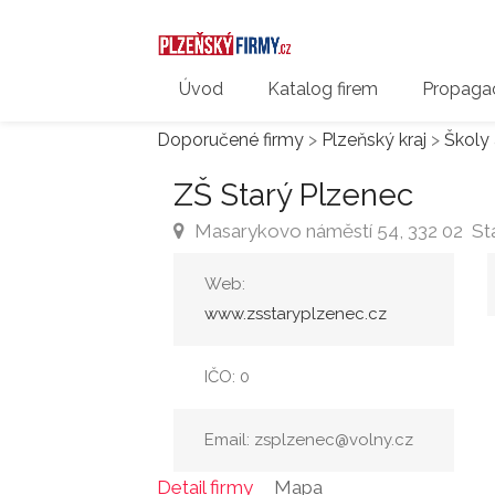
Úvod
Katalog firem
Propagac
Doporučené firmy
>
Plzeňský kraj
>
Školy 
ZŠ Starý Plzenec
Masarykovo náměstí 54, 332 02 St
Web:
www.zsstaryplzenec.cz
IČO: 0
Email: zsplzenec@volny.cz
Detail firmy
Mapa